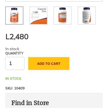
L
2,480
In stock
QUANTITY
ADD TO CART
IN STOCK
SKU:
10409
Find in Store