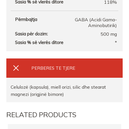
118%
GABA (Acidi Gama-
Aminobutirik)
500 mg
*
PERBERES TE TJERE
Celulozë (kapsula), miell orizi, silic dhe stearat
magnezi (origjinë bimore)
RELATED PRODUCTS