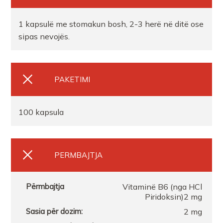
1 kapsulë me stomakun bosh, 2-3 herë në ditë ose
Farmaci Elda
sipas nevojës.
FARMACI FARMACITYFISHTA 1
PAKETIMI
FARMACI ELMAR MEXHIT HASA
100 kapsula
Farmaci Elda
FARMACI XHULIOVLORE
PERMBAJTJA
Vitaminë B6 (nga HCl
Piridoksin)2 mg
2 mg