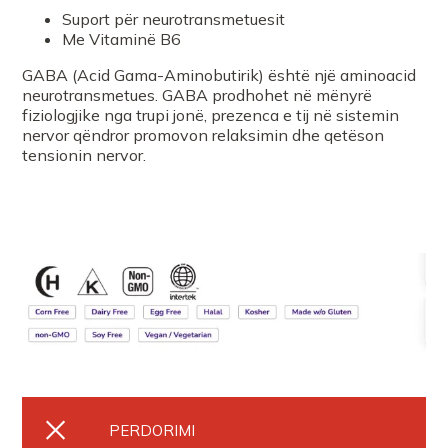
Farmaci Elda
Suport për neurotransmetuesit
Me Vitaminë B6
GABA (Acid Gama-Aminobutirik) është një aminoacid
FARMACI ARJANAVLORE
neurotransmetues. GABA prodhohet në mënyrë
fiziologjike nga trupi jonë, prezenca e tij në sistemin
nervor qëndror promovon relaksimin dhe qetëson
Farmaci Xhoel
tensionin nervor.
Farmaci Elda
Farmaci FitHealth 2
FARMACI TEUTA FIER
Farmaci GEGA
PERDORIMI
FARMACI ELMAR MEXHIT HASA