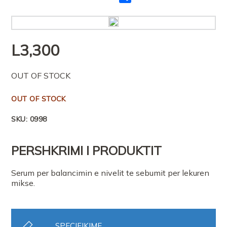
me
të
tjerët
L
3,300
OUT OF STOCK
OUT OF STOCK
SKU:
0998
PERSHKRIMI I PRODUKTIT
Serum per balancimin e nivelit te sebumit per lekuren
mikse.
SPECIFIKIME