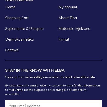
Home
My account
Shopping Cart
About Elba
Suplemente & Ushqime
Materiale Mjeksore
Dermokozmetika
Firmat
Contact
STAY IN THE KNOW WITH ELBA
Sign-up for our monthly newsletter to lead a healthier life.
By submitting my email, I give my consent to transfer this information
to MailChimp for the purposes of receiving ElbaFarmaKrem
newsletter.