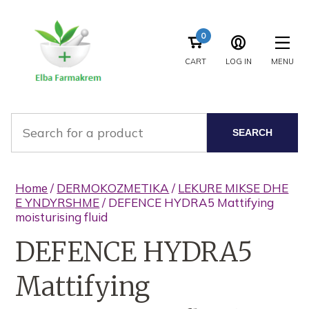
0
CART
LOG IN
MENU
SEARCH
Home
/
DERMOKOZMETIKA
/
LEKURE MIKSE DHE
E YNDYRSHME
/ DEFENCE HYDRA5 Mattifying
moisturising fluid
DEFENCE HYDRA5
Mattifying