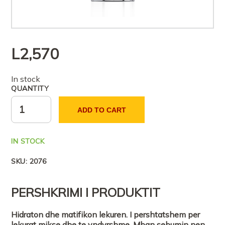
L
2,570
In stock
QUANTITY
ADD TO CART
IN STOCK
SKU:
2076
PERSHKRIMI I PRODUKTIT
Hidraton dhe matifikon lekuren. I pershtatshem per
lekurat mikse dhe te yndyrshme. Mban sebumin nen