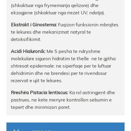
(shkaktuar nga frymemarrja qelizore) dhe
ekzogjene (shkaktuar nga rrezet UV, ndotja).
Ekstrakt i Ginostema:
Fuqizon funksionin mbrojtes
te lekures dhe mekanizmat natyral te
detoksifikimit.
Acidi Hialuronik:
Me 5 pesha te ndryshme
molekulare siguron hidratim te thelle ne te gjitha
shtresat epidermale: ne siperfaqe per te luftuar
dehidrimin dhe ne brendesi per te rivendosur
rezervat e ujit te lekures.
Rreshira Pistacia lentiscus:
Ka rol astringjent dhe
pastrues, ne kete menyre kontrollon sebumin e
tepert dhe minimizon poret.