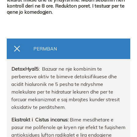
kontroll deri ne 8 ore. Redukton poret. I testuar per te
qene jo komedogjen.
PERMBAN
DetoxHyal5:
Bazuar ne nje kombinim te
perberesve aktiv te bimeve detoksifikuese dhe
acidit hialuronik ne 5 pesha te ndryshme
molekulare per te hidratuar lekuren dhe per te
forcuar mekanizmat e saj mbrojtes kunder stresit
oksidativ te perditshem.
Ekstrakt i Cistus incanus:
Bime mesdhetare e
pasur me polifenole qe kryen nje efekt te fuqishem
antioksidues lufton radikalet e lira endogjene