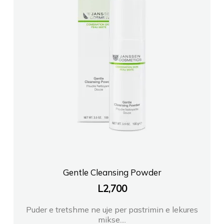
Gentle Cleansing Powder
L
2,700
Puder e tretshme ne uje per pastrimin e lekures
mikse....