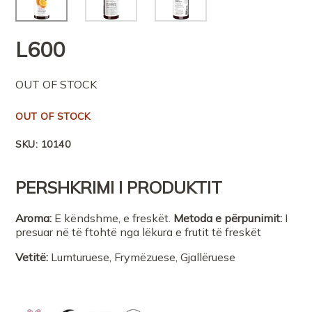
L
600
OUT OF STOCK
OUT OF STOCK
SKU:
10140
PERSHKRIMI I PRODUKTIT
Aroma:
E këndshme, e freskët.
Metoda
e
përpunimit
:
I
presuar në të ftohtë nga lëkura e frutit të freskët
Vetitë:
Lumturuese, Frymëzuese, Gjallëruese