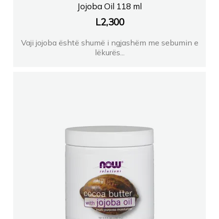
Jojoba Oil 118 ml
L
2,300
Vaji jojoba është shumë i ngjashëm me sebumin e
lëkurës...