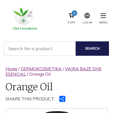
0
CART
LOG IN
MENU
SEARCH
Home
/
DERMOKOZMETIKA
/
VAJRA BAZE DHE
ESENCIAL
/ Orange Oil
Orange Oil
SHARE THIS PRODUCT:
Ndajeni
me
të