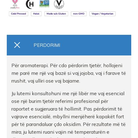
PERDORIMI
Për aromaterapi. Për cdo përdorim tjetër, hollojeni
me parë me një vaj bazë si vaj jojoba, vaj i farave të
rrushit, vaj ulliri ose vaj bajame.
Ju lutemi konsultohuni me një libër me vaj esencial
ose një burim tjetër referimi profesional për
raportet e sugjeruara të hollimit. Pas përdorimit të
vajrave esencialë, mbyllni menjëherë kapakët fort
për të parandaluar çdo oksidim. Për rezultate më të
mira, ju lutemi ruani vajin në temperaturën e