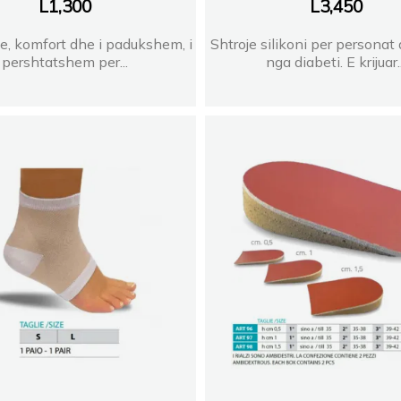
L
1,300
L
3,450
te, komfort dhe i padukshem, i
Shtroje silikoni per personat
pershtatshem per...
nga diabeti. E krijuar..