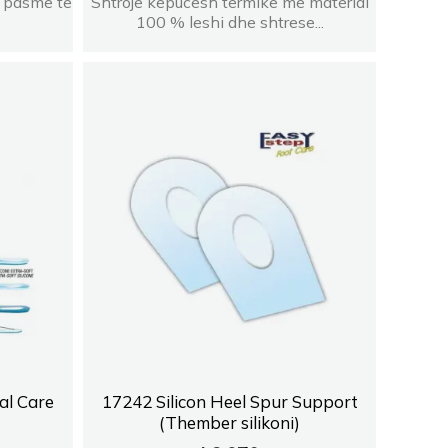
e pasme te
Shtroje kepucesh termike me material
100 % leshi dhe shtrese...
al Care
17242 Silicon Heel Spur Support
(Thember silikoni)