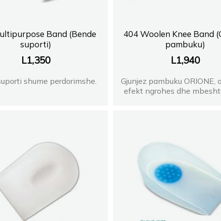
ultipurpose Band (Bende
404 Woolen Knee Band (
suporti)
pambuku)
L
1,350
L
1,940
uporti shume perdorimshe.
Gjunjez pambuku ORIONE, o
efekt ngrohes dhe mbeshtet