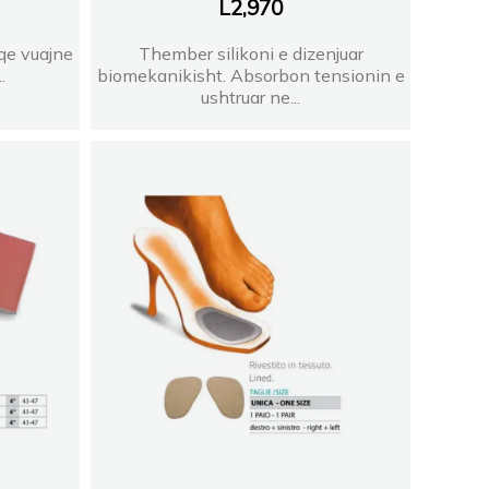
L
2,970
 qe vuajne
Thember silikoni e dizenjuar
.
biomekanikisht. Absorbon tensionin e
ushtruar ne...