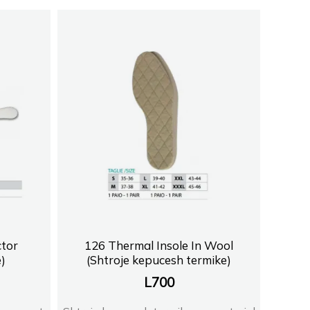
tor
126 Thermal Insole In Wool
)
(Shtroje kepucesh termike)
L
700