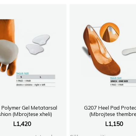
 Polymer Gel Metatarsal
G207 Heel Pad Protec
hion (Mbrojtese xheli)
(Mbrojtese thembre
L
1,420
L
1,150