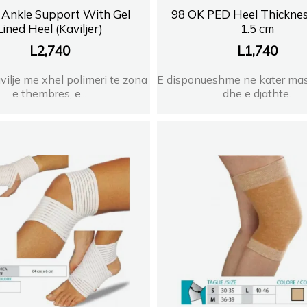
Ankle Support With Gel
98 OK PED Heel Thickne
Lined Heel (Kaviljer)
1.5 cm
L
2,740
L
1,740
vilje me xhel polimeri te zona
E disponueshme ne kater mas
e thembres, e...
dhe e djathte.