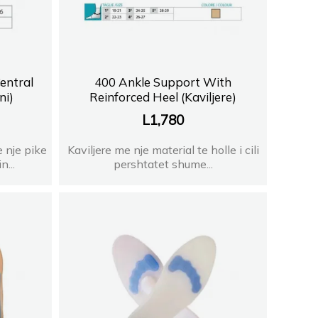
entral
400 Ankle Support With
ni)
Reinforced Heel (Kaviljere)
L
1,780
 nje pike
Kaviljere me nje material te holle i cili
...
pershtatet shume...