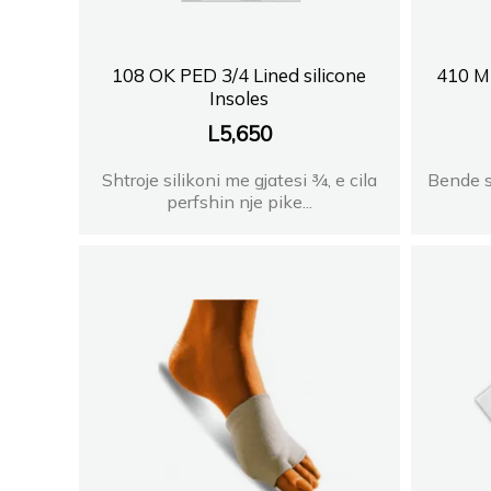
108 OK PED 3/4 Lined silicone
410 M
Insoles
L
5,650
Shtroje silikoni me gjatesi ¾, e cila
Bende s
perfshin nje pike...