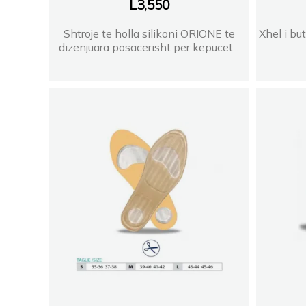
L
3,550
Shtroje te holla silikoni ORIONE te
Xhel i bu
dizenjuara posacerisht per kepucet...