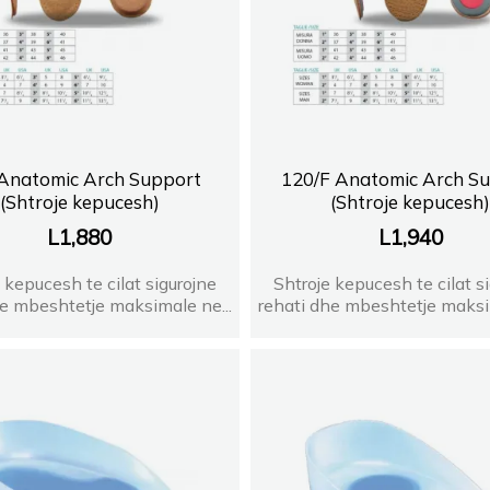
Anatomic Arch Support
120/F Anatomic Arch S
(Shtroje kepucesh)
(Shtroje kepucesh
L
1,880
L
1,940
 kepucesh te cilat sigurojne
Shtroje kepucesh te cilat s
he mbeshtetje maksimale ne...
rehati dhe mbeshtetje maksim