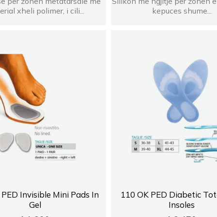
se per zonen metatarsale me
Silikon me ngjitje per zonen 
rial xheli polimer, i cili...
kepuces shume...
PED Invisible Mini Pads In
110 OK PED Diabetic Tot
Gel
Insoles