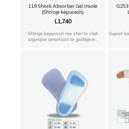
119 Shock Absorber Gel Insole
G253 
(Shtroje kepucesh)
L
1,740
Shtroje kepucesh me xhel te cilat
Suport ka
sigurojne amortizim te goditjeve...