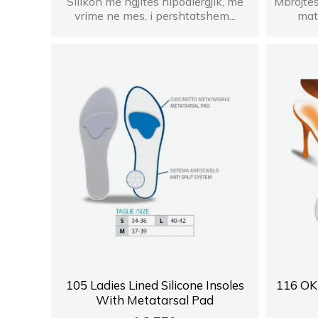
Silikon me ngjites hipoalergjik, me
Mbrojte
vrime ne mes, i pershtatshem...
mate
105 Ladies Lined Silicone Insoles
116 OK 
With Metatarsal Pad