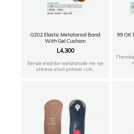
G202 Elastic Metatarsal Band
99 OK P
With Gel Cushion
L
4,300
Thember
n
Bende elastike metatarsale me nje
shtrese xheli polimer i cili...