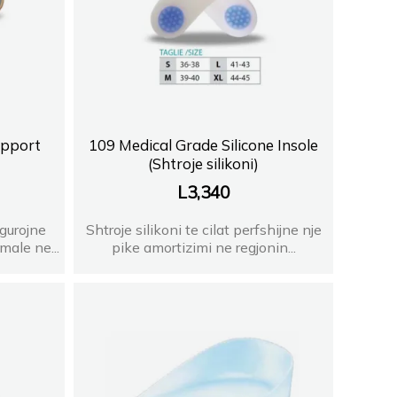
upport
109 Medical Grade Silicone Insole
)
(Shtroje silikoni)
L
3,340
igurojne
Shtroje silikoni te cilat perfshijne nje
ale ne...
pike amortizimi ne regjonin...