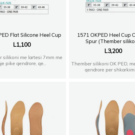
ED Flat Silicone Heel Cup
1571 OKPED Heel Cup C
Spur (Thember siliko
L
1,100
L
3,200
 silikoni me lartesi 7mm me
je pike qendrore, qe...
Thember silikoni OK PED, me
qendrore per shkarkimin