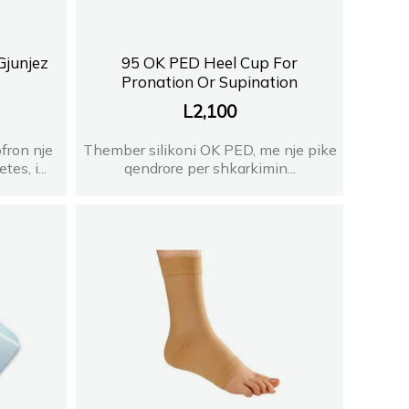
Gjunjez
95 OK PED Heel Cup For
Pronation Or Supination
L
2,100
fron nje
Thember silikoni OK PED, me nje pike
es, i...
qendrore per shkarkimin...