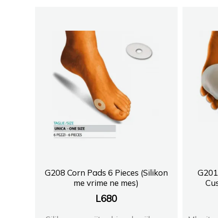
G208 Corn Pads 6 Pieces (Silikon
G201
me vrime ne mes)
Cus
L
680