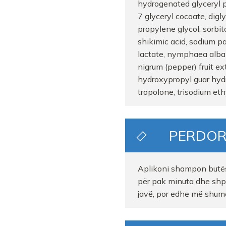
hydrogenated glyceryl p
7 glyceryl cocoate, digly
FARMACI GREKOFARM
propylene glycol, sorbit
shikimic acid, sodium pa
Farmaci Elda
lactate, nymphaea alba f
nigrum (pepper) fruit ex
Farmaci Elda
hydroxypropyl guar hyd
tropolone, trisodium et
ELEKTRA PHARMA
Farmaci Elda
PERDOR
Farmaci Elda
Aplikoni shampon butësi
për pak minuta dhe shp
javë, por edhe më shum