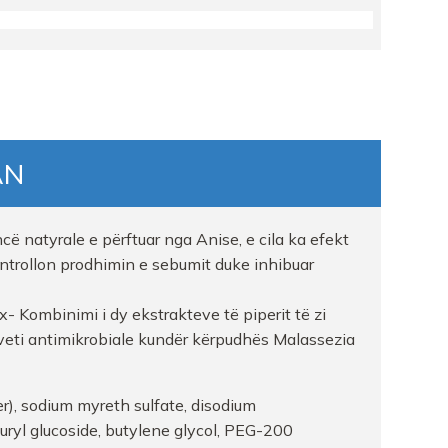
ELA shpk
AN
HT
ë natyrale e përftuar nga Anise, e cila ka efekt
ontrollon prodhimin e sebumit duke inhibuar
- Kombinimi i dy ekstrakteve të piperit të zi
veti antimikrobiale kundër kërpudhës Malassezia
r), sodium myreth sulfate, disodium
ryl glucoside, butylene glycol, PEG-200
A