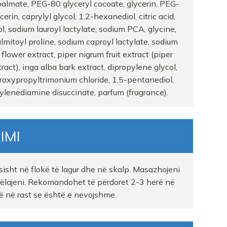
almate, PEG-80 glyceryl cocoate, glycerin, PEG-
cerin, caprylyl glycol, 1,2-hexanediol, citric acid,
A
ol, sodium lauroyl lactylate, sodium PCA, glycine,
lmitoyl proline, sodium caproyl lactylate, sodium
lower extract, piper nigrum fruit extract (piper
tract), inga alba bark extract, dipropylene glycol,
roxypropyltrimonium chloride, 1,5-pentanediol,
hylenediamine disuccinate, parfum (fragrance).
IMI
sht në flokë të lagur dhe në skalp. Masazhojeni
ëlajeni. Rekomandohet të përdoret 2-3 herë në
ë në rast se është e nevojshme.