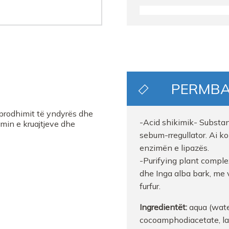
FARMACI NILA DURRES
BLERINA TOLA
Farmaci LAURAFARM L
PERMB
FARMACI ERJOLA BILIS
prodhimit të yndyrës dhe
FARMACI ALFA PG
-Acid shikimik- Substanc
min e kruajtjeve dhe
sebum-rregullator. Ai k
Farmaci Lizeta Korce
enzimën e lipazës.
-Purifying plant complex
Farmaci Elda
dhe Inga alba bark, me 
furfur.
Farmaci Elda
Ingredientët:
aqua (wate
cocoamphodiacetate, lau
FARMACI GREKOFARM