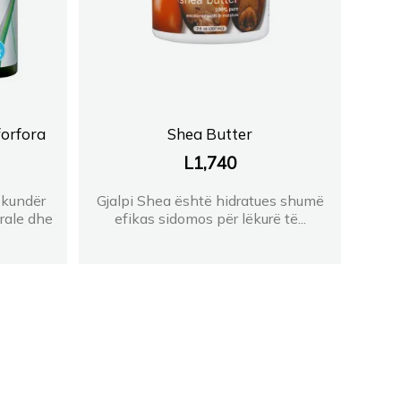
forfora
Shea Butter
L
1,740
 kundër
Gjalpi Shea është hidratues shumë
rale dhe
efikas sidomos për lëkurë të...