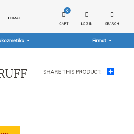
0
FIRMAT
CART
LOG IN
SEARCH
kozmetika
Firmat
RUFF
SHARE THIS PRODUCT:
Ndajeni
me
të
tjerët