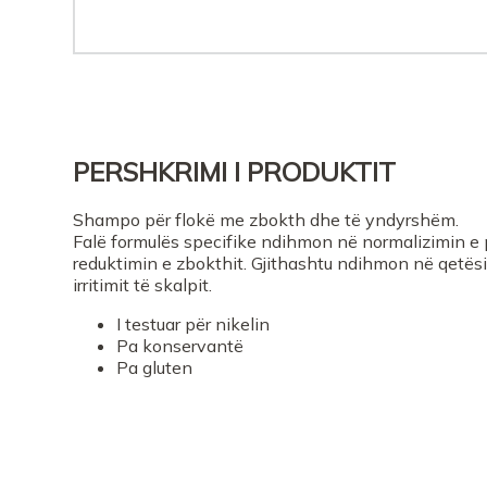
PERSHKRIMI I PRODUKTIT
Shampo për flokë me zbokth dhe të yndyrshëm.
Falë formulës specifike ndihmon në normalizimin e 
reduktimin e zbokthit. Gjithashtu ndihmon në qetësi
irritimit të skalpit.
I testuar për nikelin
Pa konservantë
Pa gluten