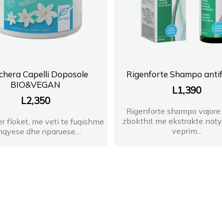
hera Capelli Doposole
Rigenforte Shampo anti
BIO&VEGAN
L
1,390
L
2,350
Rigenforte shampo vajore
zbokthit me ekstrakte naty
r floket, me veti te fuqishme
veprim...
qyese dhe riparuese....