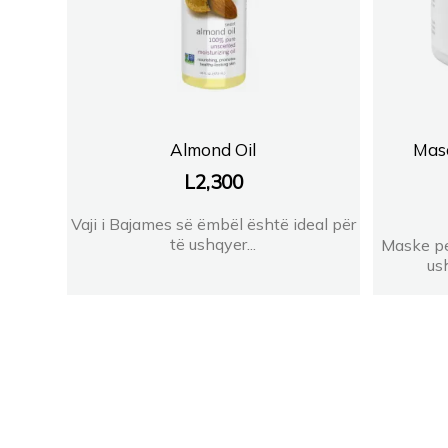
Almond Oil
Masc
L
2,300
Vaji i Bajames së ëmbël është ideal për
të ushqyer...
Maske pe
ush