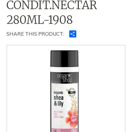
CONDIT.NECTAR
280ML-1908
SHARE THIS PRODUCT:
Ndajeni
me
të
tjerët