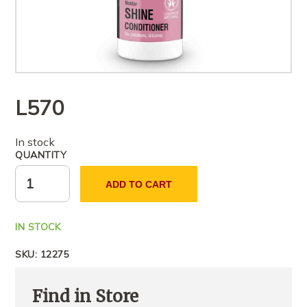
L
570
In stock
QUANTITY
ADD TO CART
IN STOCK
SKU:
12275
Find in Store