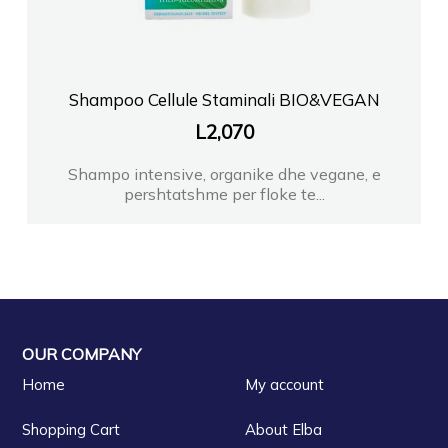
Shampoo Cellule Staminali BIO&VEGAN
L
2,070
Shampo intensive, organike dhe vegane, e
pershtatshme per floke te...
OUR COMPANY
Home
My account
Shopping Cart
About Elba