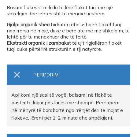
Basam flokësh, i cili do të lërë flokët tuaj me një
shkëlqim dhe lehtësisht të menaxhueshëm.
Gjalpi organik shea
hidraton dhe ushqen flokët tuaj
nga rrënja në majë, duke e bërë atë më me shkëlqim, të
lehtë për tu menaxhuar dhe të fortë.
Ekstrakti organik i zambakut
të ujit rigjallëron flokët
tuaj, duke përtërirë strukturën e tij natyrore.
PERDORIMI
Aplikoni një sasi të vogël balsami në flokë të
pastër të lagur pas larjes me shampo. Përhapeni
në mënyrë të barabartë nga rrënjët deri te majat e
flokëve, lëreni për 1-2 minuta dhe shpëlajeni.