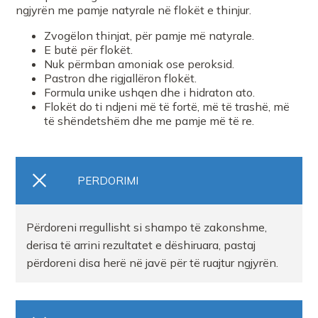
ngjyrën me pamje natyrale në flokët e thinjur.
Farmaci Farmanet 1
Zvogëlon thinjat, për pamje më natyrale.
E butë për flokët.
Nuk përmban amoniak ose peroksid.
FARMACI FARMATECH
Pastron dhe rigjallëron flokët.
Formula unike ushqen dhe i hidraton ato.
Flokët do ti ndjeni më të fortë, më të trashë, më
FARMACI KONI A PEDIATRIA
të shëndetshëm dhe me pamje më të re.
FARMACI INTERNACIONAL2006
PERDORIMI
Farmaci KasaDR
Përdoreni rregullisht si shampo të zakonshme,
Farmaci Perla
derisa të arrini rezultatet e dëshiruara, pastaj
përdoreni disa herë në javë për të ruajtur ngjyrën.
FARMACI HENRI YZBERISHT