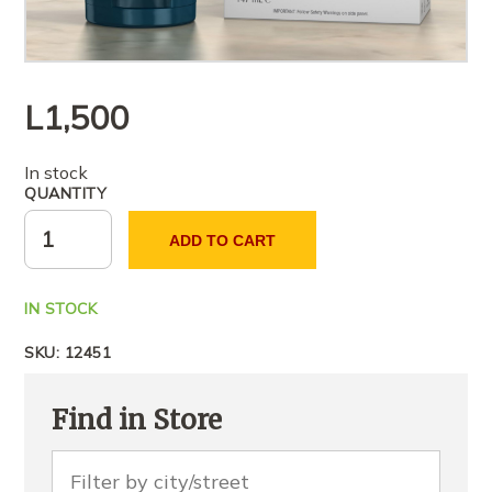
L
1,500
In stock
QUANTITY
ADD TO CART
IN STOCK
SKU:
12451
Find in Store