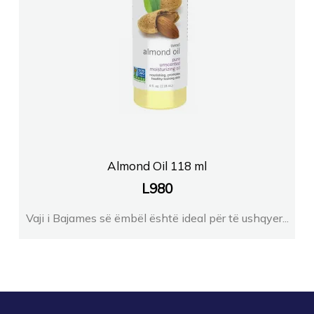
Farmaci Medic AL
FARMACI KASAEL
Farmaci Elda
Farmaci Elda
Almond Oil 118 ml
L
980
Farmaci Elda
Vaji i Bajames së ëmbël është ideal për të ushqyer...
FARMACI CENTRAL PHARMA GROUP
FARMACI MATA