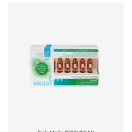
FARMACI DR PHARMACYANDRI CABELI
Farmaci Farmavitta 1 Tirane
Farmaci Elda
FARMACI EUROFARMA Tirane
FARMACI DITE E NATE 27
Farmaci Elda
FONDACION MDAID
Farmaci Dite Nate 100