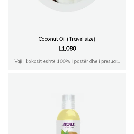
FARMACI BUTRINTI
FARMACI KLODI BR
Coconut Oil (Travel size)
FARMACI GOLDFARMACI
L
1,080
FARMACI DALIPI DR
Vaji i kokosit është 100% i pastër dhe i presuar...
FARMACI FARMACITYFISHTA 1
FARMACI BLEDI TIRANE
Farmaci ILUMINA PHARMAqendrori
Farmaci Elda