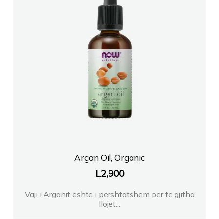
Farmaci Elda
FARMACI FLORI
FARMACI TOPTANI
Farmaci KOMPLEKSI
Farmaci Elda
Argan Oil, Organic
Farmaci Irma Prifti 2
L
2,900
FARMACI NECKASR
Vaji i Arganit është i përshtatshëm për të gjitha
llojet...