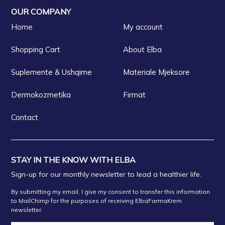
Farmaci Elda
OUR COMPANY
Home
My account
FARMACI BUTRINTI
Shopping Cart
About Elba
FARMACI CENTRAL PHARMA GROUP
Suplemente & Ushqime
Materiale Mjeksore
Dermokozmetika
Firmat
Farmaci Elda
Contact
Farmaci Elda
Farmaci Elda
STAY IN THE KNOW WITH ELBA
Sign-up for our monthly newsletter to lead a healthier life.
FARMACI ARMIR 2
By submitting my email, I give my consent to transfer this information
to MailChimp for the purposes of receiving ElbaFarmaKrem
newsletter.
Farmaci Elda