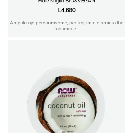
Fiale Miglio BIO&VEGAN
L
4,680
Farmaci Vian Pharma 1
Ampula nje perdorimshme, per trajtimin e renies dhe
forcimin e...
FARMACI CENTRAL PHARMA GROUP
Farmaci Orange Farmaci 066
FARMACI AGIMI 2 TIRANE
FARMACI DEAPLUS
Farmaci Dite Nate 100
Farmaci Dite Nate 65