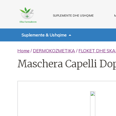
SUPLEMENTE DHE USHQIME
M
Suplemente & Ushqime
Home
/
DERMOKOZMETIKA
/
FLOKET DHE SKA
Maschera Capelli D