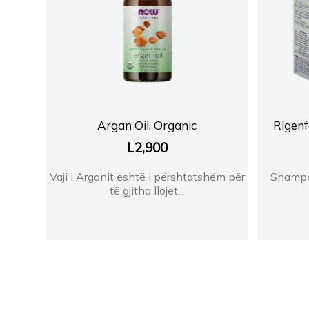
Argan Oil, Organic
Rigen
L
2,900
Vaji i Arganit është i përshtatshëm për
Shampo 
të gjitha llojet...