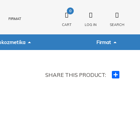
0
FIRMAT
CART
LOG IN
SEARCH
kozmetika
Firmat
SHARE THIS PRODUCT:
Ndajeni
me
të
tjerët