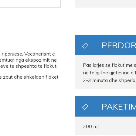
PERDOR
 riparuese. Vecanerisht e
 demtuar nga ekspozimit ne
Pas larjes se flokut me
rjeve te shpeshta te flokut.
ne te gjithe gjatesine e 
e zbut dhe shkelqen floket
2-3 minuta dhe shperla
PAKETIM
200 ml