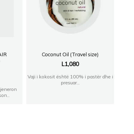
AIR
Coconut Oil (Travel size)
G
L
1,080
Vaji i kokosit është 100% i pastër dhe i
presuar...
gjeneron
on...