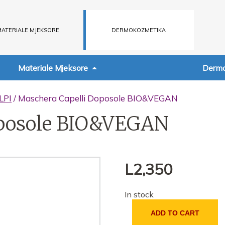
ATERIALE MJEKSORE
DERMOKOZMETIKA
Materiale Mjeksore
Dermo
LPI
/ Maschera Capelli Doposole BIO&VEGAN
oposole BIO&VEGAN
L
2,350
In stock
ADD TO CART