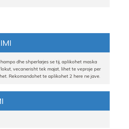
IMI
 shampo dhe shperlarjes se tij, aplikohet maska
flokut, vecanerisht tek majat, lihet te veproje per
het. Rekomandohet te aplikohet 2 here ne jave.
I