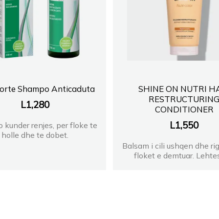
forte Shampo Anticaduta
SHINE ON NUTRI H
RESTRUCTURIN
L
1,280
CONDITIONER
L
1,550
kunder renjes, per floke te
holle dhe te dobet.
Balsam i cili ushqen dhe ri
floket e demtuar. Lehtes