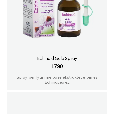
Echinaid Gola Spray
L
790
Spray për fytin me bazë ekstraktet e bimës
Echinacea e...