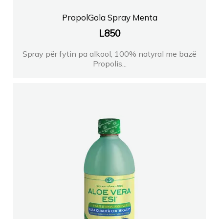
PropolGola Spray Menta
L
850
Spray për fytin pa alkool, 100% natyral me bazë
Propolis...