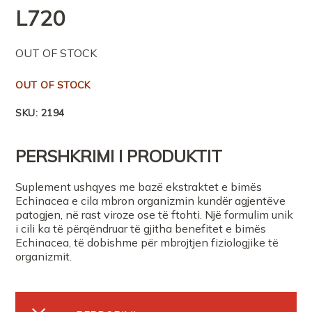
L
720
OUT OF STOCK
OUT OF STOCK
SKU:
2194
PERSHKRIMI I PRODUKTIT
Suplement ushqyes me bazë ekstraktet e bimës
Echinacea e cila mbron organizmin kundër agjentëve
patogjen, në rast viroze ose të ftohti. Një formulim unik
i cili ka të përqëndruar të gjitha benefitet e bimës
Echinacea, të dobishme për mbrojtjen fiziologjike të
organizmit.