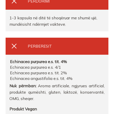
PERDORIMI
1-3 kapsula në ditë të shoqëruar me shumë ujë,
mundësisht ndërmjet vakteve.
PERBERESIT
Echinacea
purpurea
e.s
. tit. 4%
Echinacea purpurea e.s. 4/1
Echinacea purpurea e.s. tit. 2%
Echinacea angustifolia e.s. tit. 4%
Nuk
përmban
:
Aroma artificiale, ngjyrues artificial,
produkte qumështi, gluten, laktozë, konservantë,
OMG, sheqer.
Produkt
Vegan