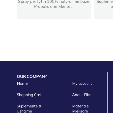
Spray për fytin 100% natyral me bazë
Suplemen
Propolis dhe Mente,...
p
OUR COMPANY
Home
My account
Shopping Cart
About Elba
Suplemente &
Materiale
Ushqime
Mjeksore