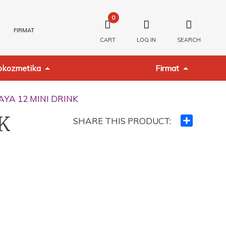
0
FIRMAT
CART
LOG IN
SEARCH
kozmetika
Firmat
AYA 12 MINI DRINK
K
SHARE THIS PRODUCT:
Ndajeni
me
të
tjerët