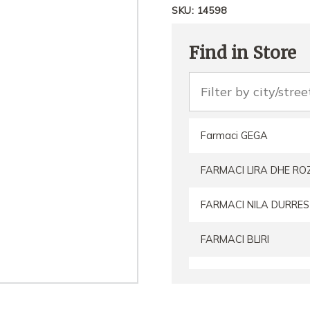
SKU:
14598
Find in Store
Farmaci GEGA
FARMACI LIRA DHE RO
FARMACI NILA DURRES
FARMACI BLIRI
FarmacI Ina Zela
Farmaci Elda