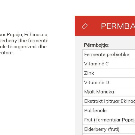
Farmaci Elda
PERMBA
uar Papaja, Echinacea,
lderberry dhe fermente
Përmbajtja:
rale të organizmit dhe
ratore.
Fermente probiotike
Vitaminë C
Zink
Vitaminë D
Mjalt Manuka
Ekstrakt i titruar Eki
Polifenole
Frut i fermentuar Papaj
Elderberry (fruti)