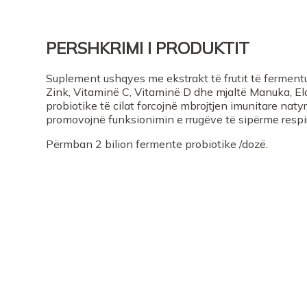
PERSHKRIMI I PRODUKTIT
Suplement ushqyes me ekstrakt të frutit të ferment
Zink, Vitaminë C, Vitaminë D dhe mjaltë Manuka, E
probiotike të cilat forcojnë mbrojtjen imunitare naty
promovojnë funksionimin e rrugëve të sipërme respi
Përmban 2 bilion fermente probiotike /dozë.