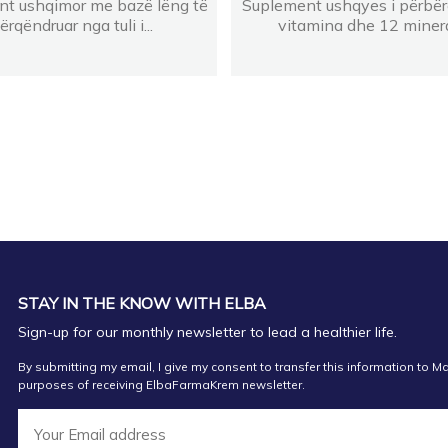
t ushqimor me bazë lëng të
Suplement ushqyes i përbë
ërqëndruar nga tuli i...
vitamina dhe 12 mineral
STAY IN THE KNOW WITH ELBA
Sign-up for our monthly newsletter to lead a healthier life.
By submitting my email, I give my consent to transfer this information to Ma
purposes of receiving ElbaFarmaKrem newsletter.