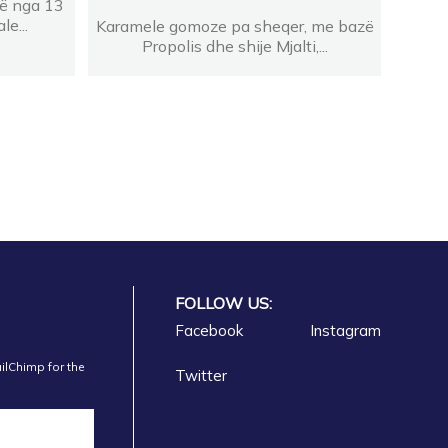
rë nga 13
e...
Karamele gomoze pa sheqer, me bazë
Propolis dhe shije Mjalti,...
FOLLOW US:
Facebook
Instagram
ilChimp for the
Twitter