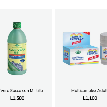
 Vera Succo con Mirtillo
Multicomplex Adult
L
1,580
L
1,100