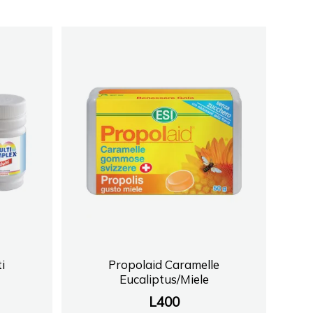
i
Propolaid Caramelle
Eucaliptus/Miele
L
400