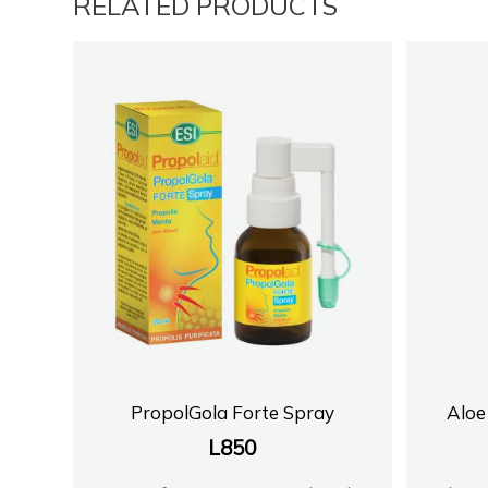
RELATED PRODUCTS
PropolGola Forte Spray
Aloe
L
850