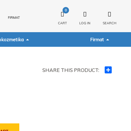
0
FIRMAT
CART
LOG IN
SEARCH
kozmetika
Firmat
SHARE THIS PRODUCT:
Ndajeni
me
të
tjerët