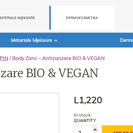
ATERIALE MJEKSORE
DERMOKOZMETIKA
Materiale Mjeksore
Dermo
PIN
/ Body Zanz – Antizanzare BIO & VEGAN
nzare BIO & VEGAN
L
1,220
In stock
QUANTITY