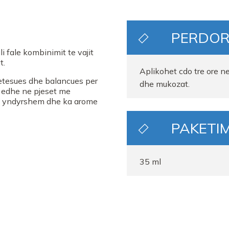
PERDOR
i fale kombinimit te vajit
t.
Aplikohet cdo tre ore n
qetesues dhe balancues per
dhe mukozat.
r edhe ne pjeset me
e i yndyrshem dhe ka arome
PAKETIM
35 ml