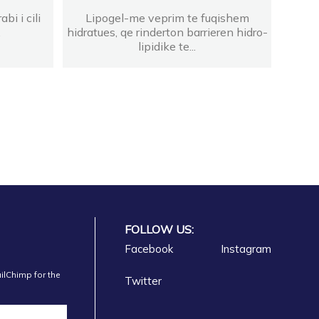
bi i cili
Lipogel-me veprim te fuqishem
.
hidratues, qe rinderton barrieren hidro-
lipidike te...
FOLLOW US:
Facebook
Instagram
ilChimp for the
Twitter