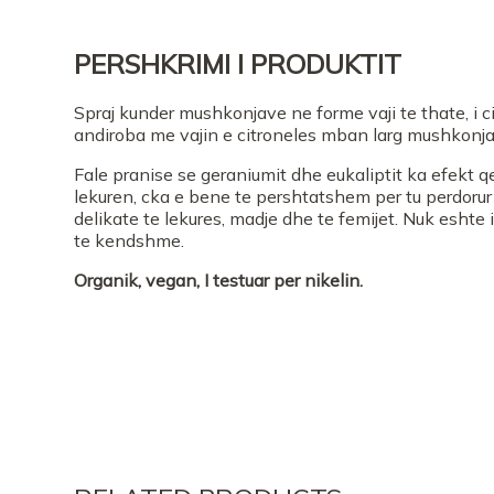
PERSHKRIMI I PRODUKTIT
Spraj kunder mushkonjave ne forme vaji te thate, i cil
andiroba me vajin e citroneles mban larg mushkonja
Fale pranise se geraniumit dhe eukaliptit ka efekt 
lekuren, cka e bene te pershtatshem per tu perdoru
delikate te lekures, madje dhe te femijet. Nuk esht
te kendshme.
Organik, vegan, I testuar per nikelin.