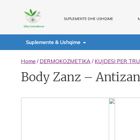
SUPLEMENTE DHE USHQIME
M
Suplemente & Ushqime
Home
/
DERMOKOZMETIKA
/
KUJDESI PER TRU
Body Zanz – Antiza