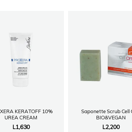
XERA KERATOFF 10%
Saponette Scrub Cell
UREA CREAM
BIO&VEGAN
L
1,630
L
2,200