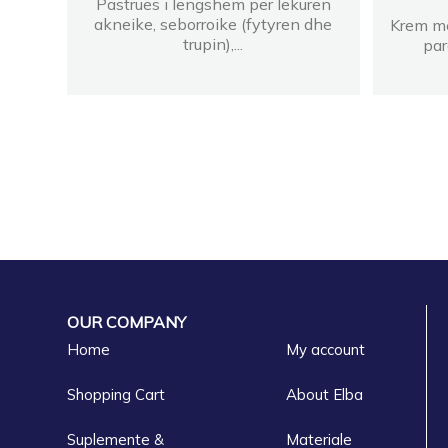
Pastrues i lengshem per lekuren
akneike, seborroike (fytyren dhe
Krem me
trupin),...
par
OUR COMPANY
Home
My account
Shopping Cart
About Elba
Suplemente &
Materiale