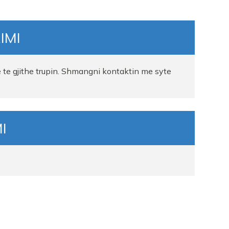
IMI
e te gjithe trupin. Shmangni kontaktin me syte
I