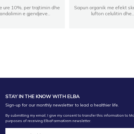
 ure 10%, per trajtimin dhe
Sapun organik me efekt skra
andalimin e gjendjeve...
lufton celulitin dhe..
STAY IN THE KNOW WITH ELBA
Sign-up for our monthly newsletter to lead a healthier life.
By submitting my email, I give my consent to transfer this information to Ma
purposes of receiving ElbaFarmaKrem newsletter.