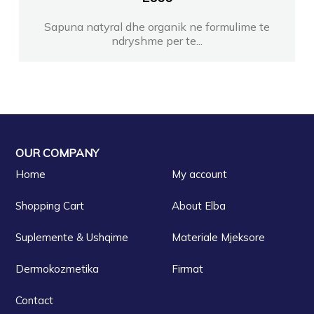
Sapuna natyral dhe organik ne formulime te
ndryshme per te...
OUR COMPANY
Home
My account
Shopping Cart
About Elba
Suplemente & Ushqime
Materiale Mjeksore
Dermokozmetika
Firmat
Contact