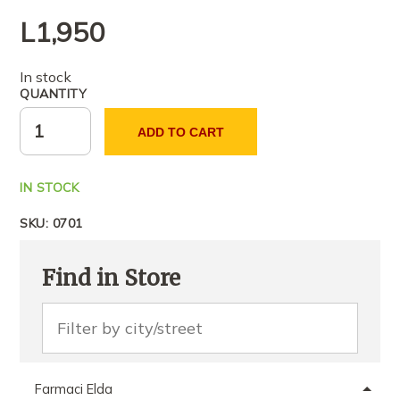
L
1,950
In stock
QUANTITY
ADD TO CART
IN STOCK
SKU:
0701
Find in Store
Farmaci Elda