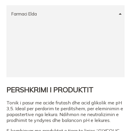
Farmaci Elda
PERSHKRIMI I PRODUKTIT
Tonik i pasur me acide frutash dhe acid glikolik me pH
3,5. Ideal per perdorim te perditshem, per eleminimin e
papastertive nga lekura. Ndihmon ne neutralizimin e
prodhimit te yndyres dhe balancon pH e lekures.
E kombinuar me produktet e tjera te linjes “GLYCOLIC