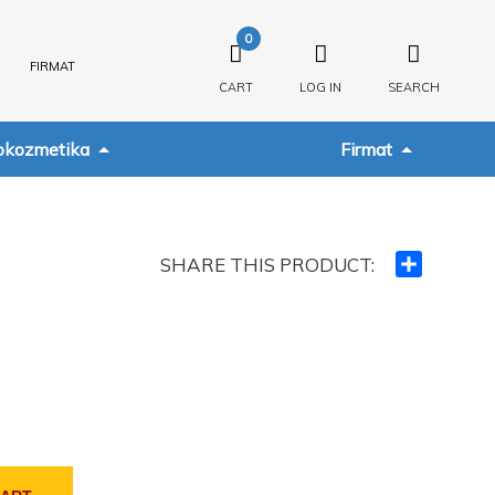
0
FIRMAT
CART
LOG IN
SEARCH
kozmetika
Firmat
SHARE THIS PRODUCT:
Ndajeni
me
të
tjerët