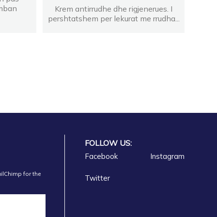
rmban
Krem antirrudhe dhe rigjenerues. I
pershtatshem per lekurat me rrudha...
FOLLOW US:
Facebook
Instagram
ilChimp for the
Twitter