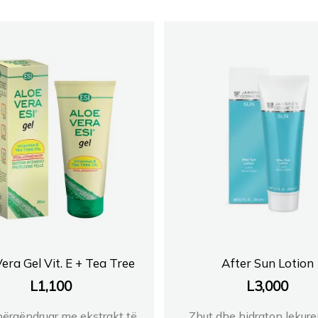
era Gel Vit. E + Tea Tree
After Sun Lotion
L
1,100
L
3,000
 përqëndruar me ekstrakt të
Zbut dhe hidraton lekur