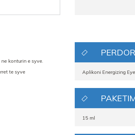
PERDOR
 ne konturin e syve.
rret te syve
Aplikoni Energizing Ey
PAKETIM
15 ml