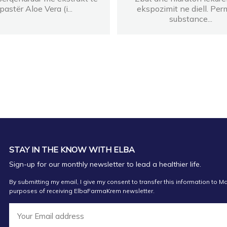
pastër Aloe Vera (i...
ekspozimit ne diell. Pe
substance...
STAY IN THE KNOW WITH ELBA
Sign-up for our monthly newsletter to lead a healthier life.
By submitting my email, I give my consent to transfer this information to Ma
purposes of receiving ElbaFarmaKrem newsletter.