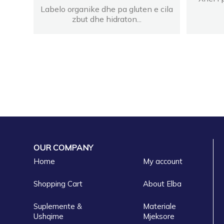
Labelo organike dhe pa gluten e cila
zbut dhe hidraton...
OUR COMPANY
Home
My account
Shopping Cart
About Elba
Suplemente &
Materiale
Ushqime
Mjeksore