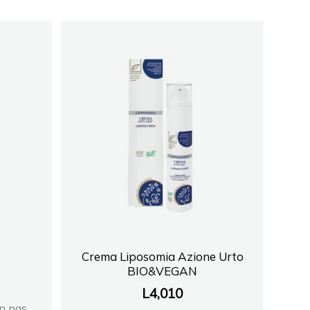
Crema Liposomia Azione Urto
BIO&VEGAN
L
4,010
en pas