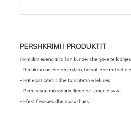
PERSHKRIMI I PRODUKTIT
Formulim esencial roll on kunder shenjave te lodhjes
– Redukton ndjeshem enjtjen, borsat, dhe rrathet e e
– Rrit elasticitetin dhe tonicitetin e lekures
– Permireson mikroqarkullimin ne zonen e syve
– Efekt freskues dhe masazhues