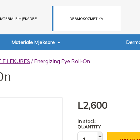
ATERIALE MJEKSORE
DERMOKOZMETIKA
Materiale Mjeksore
Dermo
T E LEKURES
/ Energizing Eye Roll-On
On
L
2,600
In stock
QUANTITY