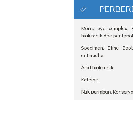
PERBER
Men’s eye complex: K
hialuronik dhe pantenol
Specimen: Bima Baob
antirrudhe
Acid hialuronik
Kafeine.
Nuk permban:
Konserva