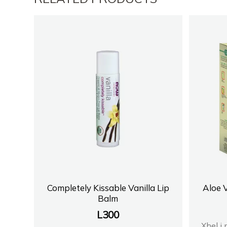
Completely Kissable Vanilla Lip
Aloe V
Balm
L
300
Xhel i