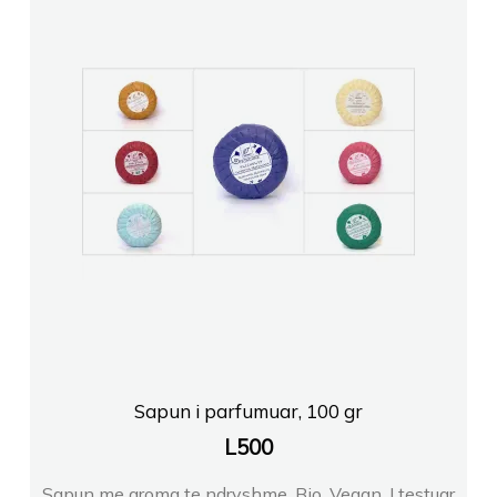
Sapun i parfumuar, 100 gr
L
500
Sapun me aroma te ndryshme. Bio. Vegan. I testuar