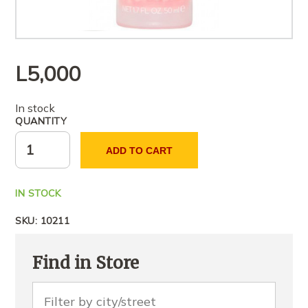
L
5,000
In stock
QUANTITY
ADD TO CART
IN STOCK
SKU:
10211
Find in Store