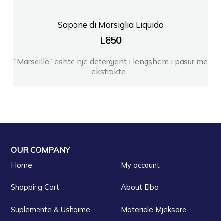
Sapone di Marsiglia Liquido
L
850
“Marseille” është një detergjent i lëngshëm i pasur me
ekstrakte...
OUR COMPANY
Home
My account
Shopping Cart
About Elba
Suplemente & Ushqime
Materiale Mjeksore