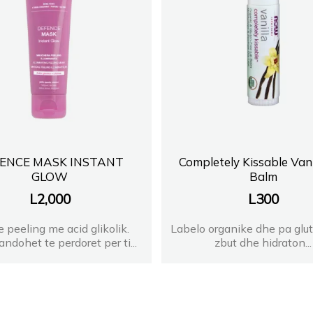
ENCE MASK INSTANT
Completely Kissable Vani
GLOW
Balm
L
2,000
L
300
 peeling me acid glikolik.
Labelo organike dhe pa glut
dohet te perdoret per ti...
zbut dhe hidraton...