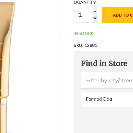
QUANTITY
ADD TO 
IN STOCK
SKU:
12981
Find in Store
Farmaci Elda