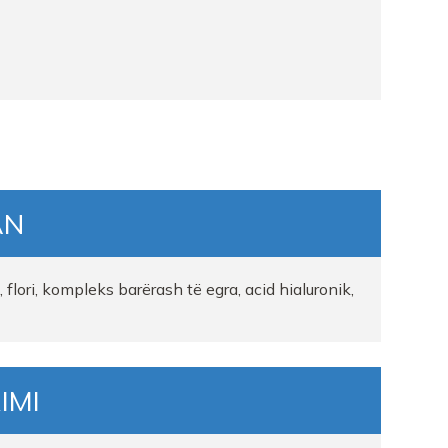
AN
i, flori, kompleks barërash të egra, acid hialuronik,
IMI