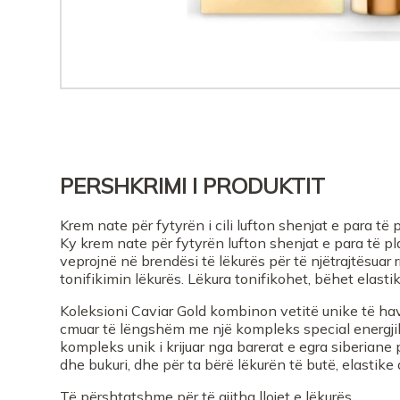
PERSHKRIMI I PRODUKTIT
Krem nate për fytyrën i cili lufton shenjat e para të p
Ky krem nate për fytyrën lufton shenjat e para të pl
veprojnë në brendësi të lëkurës për të njëtrajtësuar r
tonifikimin lëkurës. Lëkura tonifikohet, bëhet elast
Koleksioni Caviar Gold kombinon vetitë unike të havjar
cmuar të lëngshëm me një kompleks special energjik
kompleks unik i krijuar nga barerat e egra siberiane po
dhe bukuri, dhe për ta bërë lëkurën të butë, elastike
Të përshtatshme për të gjitha llojet e lëkurës.