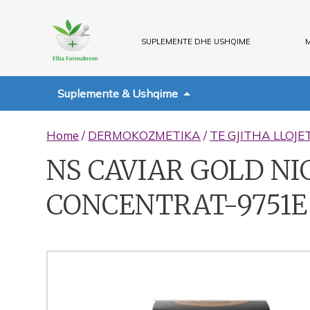
SUPLEMENTE DHE USHQIME
M
Suplemente & Ushqime
Home
/
DERMOKOZMETIKA
/
TE GJITHA LLOJE
NS CAVIAR GOLD N
CONCENTRAT-9751E