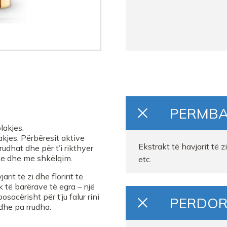
PERMB
lakjes.
akjes. Përbëresit aktive
Ekstrakt të havjarit të z
rudhat dhe për t’i rikthyer
ike dhe me shkëlqim.
etc.
it të zi dhe floririt të
 të barërave të egra – një
sacërisht për t’ju falur rini
PERDOR
 dhe pa rrudha.