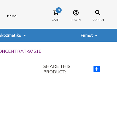
0
FIRMAT
CART
LOG IN
SEARCH
kozmetika
Firmat
CONCENTRAT-9751E
SHARE THIS
Ndajeni
PRODUCT:
me
të
tjerët