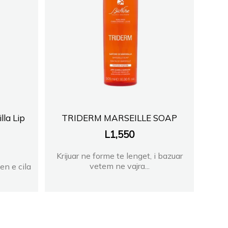
lla Lip
TRIDERM MARSEILLE SOAP
L
1,550
Krijuar ne forme te lenget, i bazuar
vetem ne vajra...
en e cila