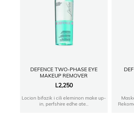
DEFENCE TWO-PHASE EYE
DEF
MAKEUP REMOVER
L
2,250
Locion bifazik i cili eleminon make up-
Maske
in, perfshire edhe ate...
Rekoman