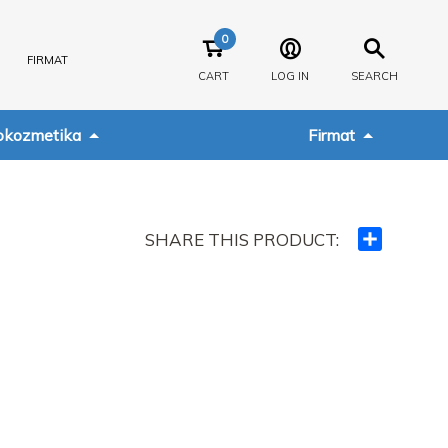
0
FIRMAT
CART
LOG IN
SEARCH
kozmetika
Firmat
SHARE THIS PRODUCT:
Ndajeni
me
të
tjerët