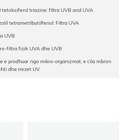
 tetoksifenil triazine:
filtra UVB and UVA
lil tetrametilbutilfenol:
Filtra UVA
ra
UVB
o-filtra fizik UVA dhe UVB
e e prodhuar nga mikro-organizmat, e cila mbron
tohti dhe rrezet UV.