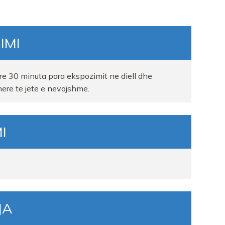
IMI
re 30 minuta para ekspozimit ne diell dhe
here te jete e nevojshme.
I
JA