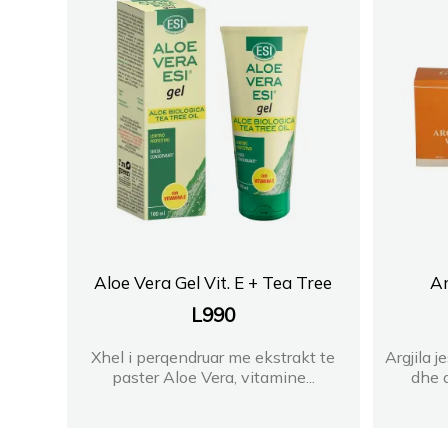
Aloe Vera Gel Vit. E + Tea Tree
Ar
L
990
Xhel i perqendruar me ekstrakt te
Argjila j
paster Aloe Vera, vitamine...
dhe 