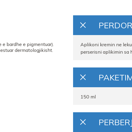
PERDOR
e e bardhe e pigmentuar).
Aplikoni kremin ne leku
estuar dermatologjikisht.
perserisni aplikimin sa 
PAKETIM
150 ml
PERBER