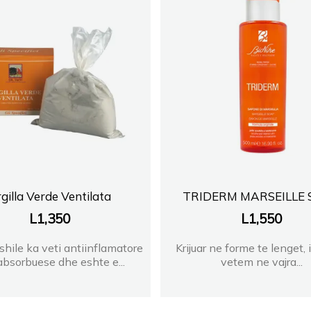
gilla Verde Ventilata
TRIDERM MARSEILLE
L
1,350
L
1,550
eshile ka veti antiinflamatore
Krijuar ne forme te lenget, 
absorbuese dhe eshte e...
vetem ne vajra...