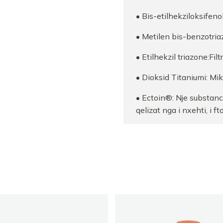
•
Bis-etilhekziloksifenol
•
Metilen bis-benzotriazo
•
Etilhekzil triazone:Filt
• Dioksid Titaniumi
:
Mikr
•
Ectoin®:
Nje substanc
qelizat nga i nxehti, i f