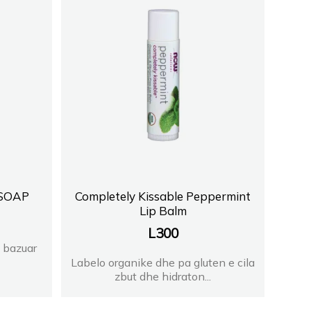
 SOAP
Completely Kissable Peppermint
Lip Balm
L
300
i bazuar
Labelo organike dhe pa gluten e cila
zbut dhe hidraton...